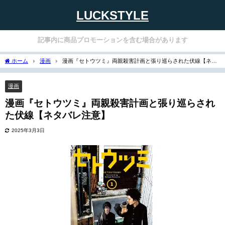
LUCKSTYLE
記事内に商品プロモーションを含む場合があります
ホーム
漫画
漫画『セトウツミ』両親殺害計画と張り巡らされた伏線【ネタ
バレ注意】
漫画
漫画『セトウツミ』両親殺害計画と張り巡らされ
た伏線【ネタバレ注意】
2025年3月3日