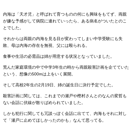
内海は「天才児」と呼ばれて育つものの何にも興味をもてず、両親
が嫌な予感がして病院に連れていったら、ある病名がついたとのこ
とでした。
それからは両親の内海を見る目が変わってしまい中学受験にも失
敗、母は内海の存在を無視、父には殴られる。
食事や生活の必需品は姉が用意する状況となっていました。
荒んだ家庭環境の中で中学3年生の時から両親殺害計画を企てていた
という、想像の500mは上をいく展開。
そして高校2年生の2月19日、姉の誕生日に決行予定でした。
殺害計画に関しては、これまでの瀬戸や樫村さんとのなんの変哲も
ない会話に伏線が散りばめられていました。
しかも犯行に関しても冗談っぽく会話に出てて、内海もそれに対し
て「瀬戸に止めてほしかったのかも」なんて思ってる。